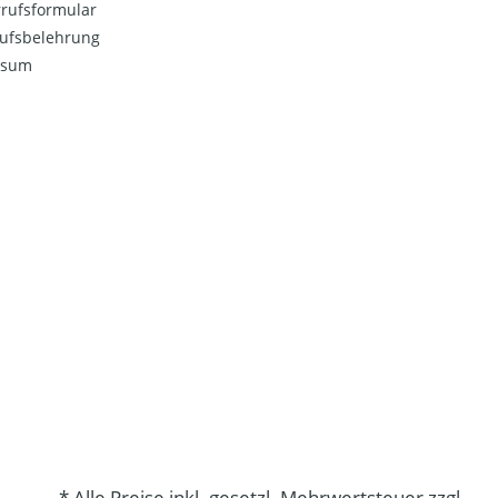
rufsformular
ufsbelehrung
ssum
* Alle Preise inkl. gesetzl. Mehrwertsteuer zzgl.