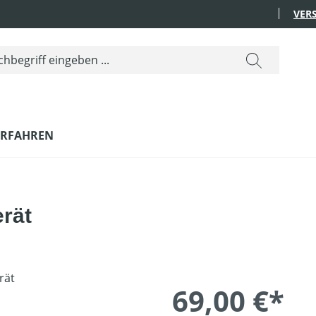
VER
ERFAHREN
rät
69,00 €*