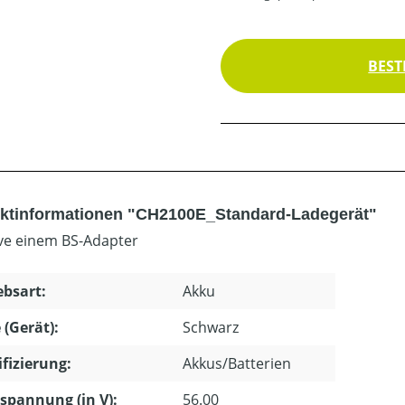
BEST
ktinformationen "CH2100E_Standard-Ladegerät"
ive einem BS-Adapter
ebsart:
Akku
 (Gerät):
Schwarz
ifizierung:
Akkus/Batterien
pannung (in V):
56.00