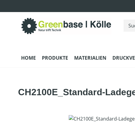
m Hauptinhalt springen
Zur Suche springen
Zur Hauptnavigation springen
HOME
PRODUKTE
MATERIALIEN
DRUCKV
CH2100E_Standard-Ladege
Bildergalerie überspringen