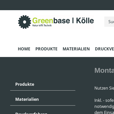
m Hauptinhalt springen
Zur Suche springen
Zur Hauptnavigation springen
HOME
PRODUKTE
MATERIALIEN
DRUCKV
Monta
Produkte
Nutzen Si
Materialien
Inkl. - so
notwendig
dem Einsa