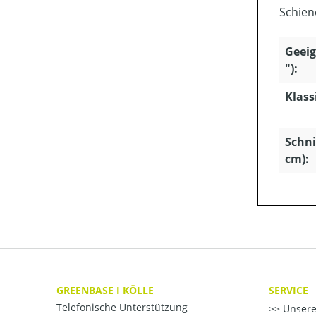
Schien
Geeig
"):
Klass
Schni
cm):
GREENBASE I KÖLLE
SERVICE
Telefonische Unterstützung
Unsere