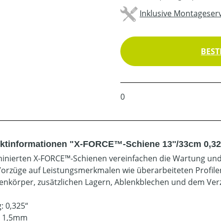
Inklusive Montageserv
BEST
0
ktinformationen "X-FORCE™-Schiene 13''/33cm 0,32
minierten X-FORCE™-Schienen vereinfachen die Wartung und 
Vorzüge auf Leistungsmerkmalen wie überarbeiteten Profi
enkörper, zusätzlichen Lagern, Ablenkblechen und dem Verz
: 0,325“
: 1,5mm