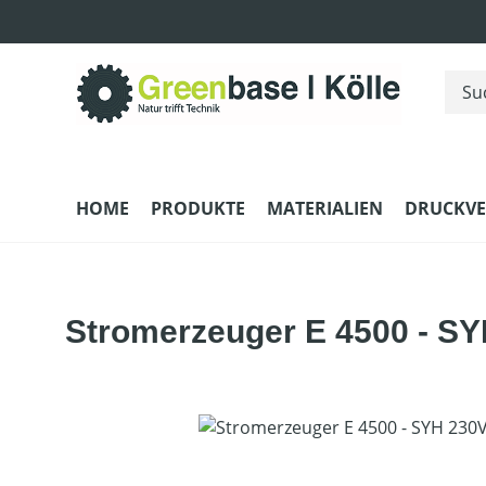
m Hauptinhalt springen
Zur Suche springen
Zur Hauptnavigation springen
HOME
PRODUKTE
MATERIALIEN
DRUCKV
Stromerzeuger E 4500 - SY
Bildergalerie überspringen