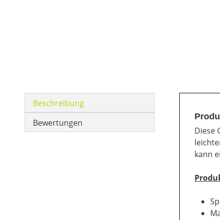
Beschreibung
Produ
Bewertungen
Diese 
leicht
kann e
Produ
Sp
Ma