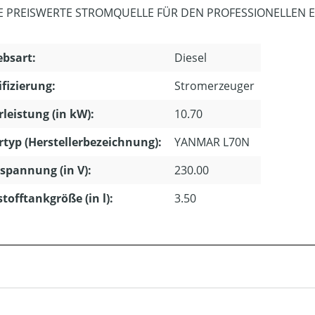
E PREISWERTE STROMQUELLE FÜR DEN PROFESSIONELLEN E
ebsart:
Diesel
ifizierung:
Stromerzeuger
leistung (in kW):
10.70
typ (Herstellerbezeichnung):
YANMAR L70N
pannung (in V):
230.00
stofftankgröße (in l):
3.50