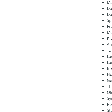
Ma
Da
Da
Sp
Fr
Mo
Kr
An
Ta
La
Lä
Br
Hö
Ge
Th
Öl
Sy
Ro
St