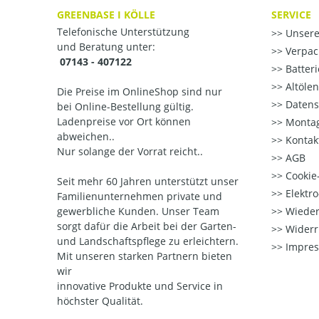
GREENBASE I KÖLLE
SERVICE
Telefonische Unterstützung
Unsere
und Beratung unter:
Verpac
07143 - 407122
Batter
Altöle
Die Preise im OnlineShop sind nur
Datens
bei Online-Bestellung gültig.
Ladenpreise vor Ort können
Montag
abweichen..
Kontak
Nur solange der Vorrat reicht..
AGB
Cookie-
Seit mehr 60 Jahren unterstützt unser
Elektr
Familienunternehmen private und
gewerbliche Kunden. Unser Team
Wieder
sorgt dafür die Arbeit bei der Garten-
Widerr
und Landschaftspflege zu erleichtern.
Impre
Mit unseren starken Partnern
bieten
wir
innovative Produkte und Service in
höchster Qualität.