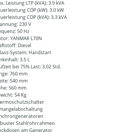
x. Leistung LTP (kVA): 3.9 kVA
uerleistung COP (kW): 3.0 kW
uerleistung COP (kVA): 3.3 kVA
annung: 230 V
equenz: 50 Hz
tor: YANMAR L70N
aftstoff: Diesel
lass-System: Handstart
nkinhalt: 3.5 L
ufzeit bei 75% Last: 3.02 Std.
nge: 760 mm
eite: 540 mm
he: 560 mm
wicht: 54 Kg
ermoschutzschalter
mangelabschaltung
nchrongeneratoren
buster Stahlrohrrahmen
eckdosen am Generator