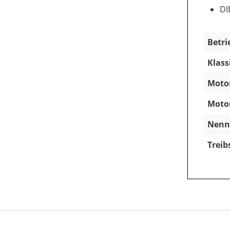
DI
Betri
Klass
Motor
Motor
Nenns
Treib