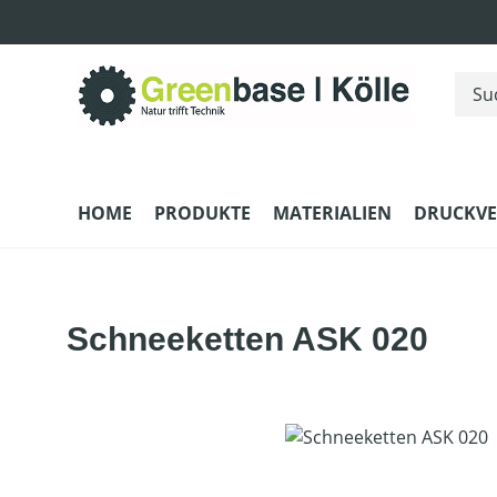
m Hauptinhalt springen
Zur Suche springen
Zur Hauptnavigation springen
HOME
PRODUKTE
MATERIALIEN
DRUCKV
Schneeketten ASK 020
Bildergalerie überspringen