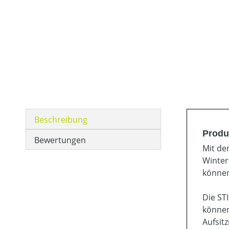
Beschreibung
Produ
Bewertungen
Mit de
Winter
können
Die ST
können
Aufsit