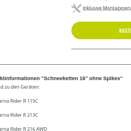
Inklusive Montageserv
BEST
ktinformationen "Schneeketten 16'' ohne Spikes"
d zu den Geräten:
rna Rider R 115C
rna Rider R 213C
rna Rider R 216 AWD