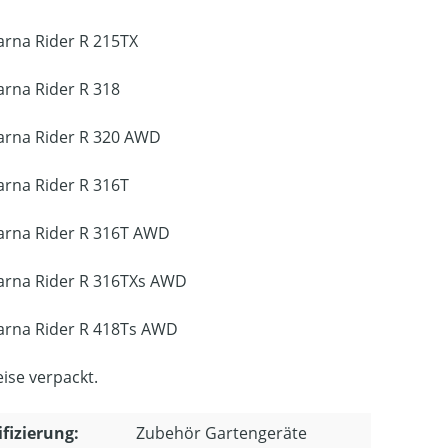
rna Rider R 215TX
rna Rider R 318
rna Rider R 320 AWD
rna Rider R 316T
rna Rider R 316T AWD
rna Rider R 316TXs AWD
rna Rider R 418Ts AWD
ise verpackt.
ifizierung:
Zubehör Gartengeräte