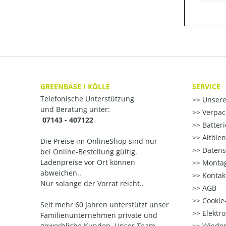
GREENBASE I KÖLLE
SERVICE
Telefonische Unterstützung
Unsere
und Beratung unter:
Verpac
07143 - 407122
Batter
Altöle
Die Preise im OnlineShop sind nur
Datens
bei Online-Bestellung gültig.
Ladenpreise vor Ort können
Montag
abweichen..
Kontak
Nur solange der Vorrat reicht..
AGB
Cookie-
Seit mehr 60 Jahren unterstützt unser
Elektr
Familienunternehmen private und
gewerbliche Kunden. Unser Team
Wieder