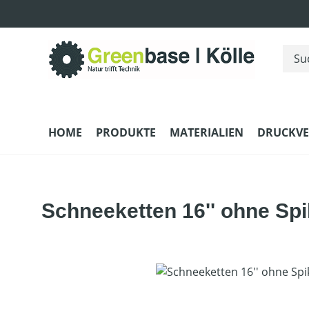
m Hauptinhalt springen
Zur Suche springen
Zur Hauptnavigation springen
HOME
PRODUKTE
MATERIALIEN
DRUCKV
Schneeketten 16'' ohne Sp
Bildergalerie überspringen