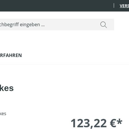
VER
ERFAHREN
ikes
123,22 €*