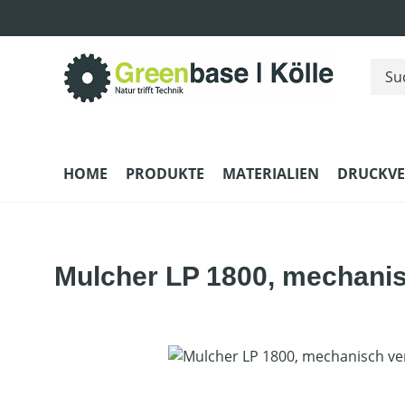
m Hauptinhalt springen
Zur Suche springen
Zur Hauptnavigation springen
HOME
PRODUKTE
MATERIALIEN
DRUCKV
Mulcher LP 1800, mechanis
Bildergalerie überspringen