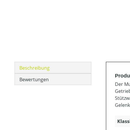
Beschreibung
Produ
Bewertungen
Der Mu
Getrie
Stützw
Gelenk
Klass