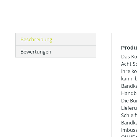
Beschreibung
Produ
Bewertungen
Das Kö
Acht S
Ihre k
kann b
Bandkas
Handbo
Die Bü
Liefer
Schleif
Bandka
Imbuss