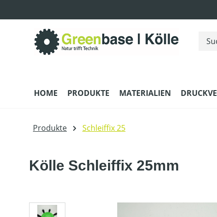
m Hauptinhalt springen
Zur Suche springen
Zur Hauptnavigation springen
HOME
PRODUKTE
MATERIALIEN
DRUCKV
Produkte
Schleiffix 25
Kölle Schleiffix 25mm
Bildergalerie überspringen