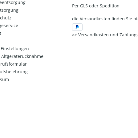
ieentsorgung
Per GLS oder Spedition
ntsorgung
chutz
die Versandkosten finden Sie hi
eservice
t
Versandkosten und Zahlungs
Einstellungen
o-Altgeräterücknahme
rufsformular
ufsbelehrung
ssum