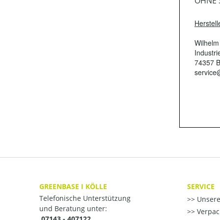
OHNE 
Herstell
Wilhelm
Industri
74357 
service
GREENBASE I KÖLLE
SERVICE
Telefonische Unterstützung
Unsere
und Beratung unter:
Verpac
07143 - 407122