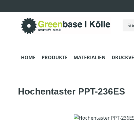
m Hauptinhalt springen
Zur Suche springen
Zur Hauptnavigation springen
HOME
PRODUKTE
MATERIALIEN
DRUCKV
Hochentaster PPT-236ES
Bildergalerie überspringen