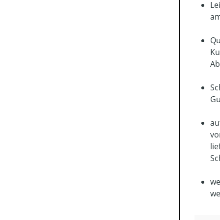
Le
am
Qu
Ku
Ab
Sc
Gu
au
vo
li
Sc
we
we