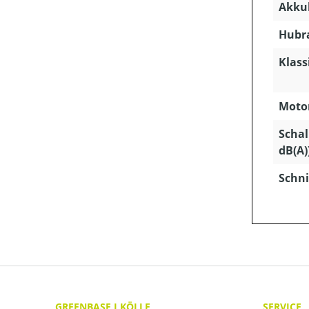
Akkuk
Hubra
Klass
Motor
Schal
dB(A)
Schni
GREENBASE I KÖLLE
SERVICE