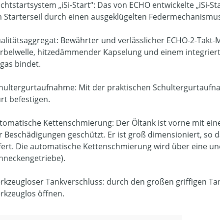
ichtstartsystem „iSi-Start“: Das von ECHO entwickelte „iSi-S
 Starterseil durch einen ausgeklügelten Federmechanismus
alitätsaggregat: Bewährter und verlässlicher ECHO-2-Takt-
rbelwelle, hitzedämmender Kapselung und einem integriert
gas bindet.
hultergurtaufnahme: Mit der praktischen Schultergurtauf
rt befestigen.
tomatische Kettenschmierung: Der Öltank ist vorne mit ein
r Beschädigungen geschützt. Er ist groß dimensioniert, so 
efert. Die automatische Kettenschmierung wird über eine un
hneckengetriebe).
rkzeugloser Tankverschluss: durch den großen griffigen Tank
rkzeuglos öffnen.