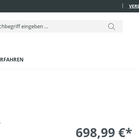
VER
ERFAHREN
698,99 €*