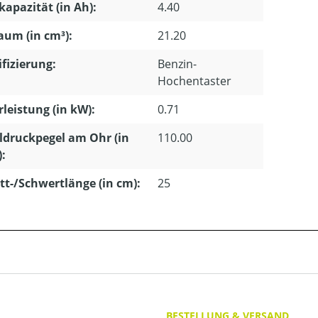
apazität (in Ah):
4.40
um (in cm³):
21.20
ifizierung:
Benzin-
Hochentaster
leistung (in kW):
0.71
ldruckpegel am Ohr (in
110.00
):
tt-/Schwertlänge (in cm):
25
BESTELLUNG & VERSAND