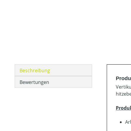
Beschreibung
Produ
Bewertungen
Vertik
hitzeb
Produ
Ar