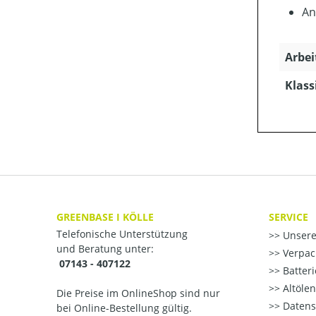
An
Arbei
Klass
GREENBASE I KÖLLE
SERVICE
Telefonische Unterstützung
Unsere
und Beratung unter:
Verpac
07143 - 407122
Batter
Altöle
Die Preise im OnlineShop sind nur
Datens
bei Online-Bestellung gültig.