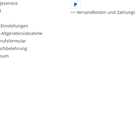
eservice
t
Versandkosten und Zahlungs
Einstellungen
o-Altgeräterücknahme
rufsformular
ufsbelehrung
ssum