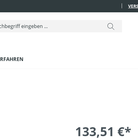
VER
ERFAHREN
133,51 €*