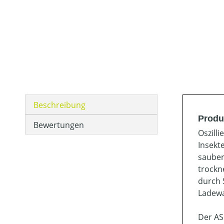
Beschreibung
Produ
Bewertungen
Oszill
Insekt
sauber
trockn
durch 
Ladewa
Der AS