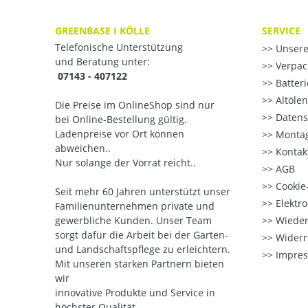
GREENBASE I KÖLLE
SERVICE
Telefonische Unterstützung
Unsere
und Beratung unter:
Verpac
07143 - 407122
Batter
Altöle
Die Preise im OnlineShop sind nur
Datens
bei Online-Bestellung gültig.
Ladenpreise vor Ort können
Montag
abweichen..
Kontak
Nur solange der Vorrat reicht..
AGB
Cookie-
Seit mehr 60 Jahren unterstützt unser
Elektr
Familienunternehmen private und
gewerbliche Kunden. Unser Team
Wieder
sorgt dafür die Arbeit bei der Garten-
Widerr
und Landschaftspflege zu erleichtern.
Impre
Mit unseren starken Partnern
bieten
wir
innovative Produkte und Service in
höchster Qualität.