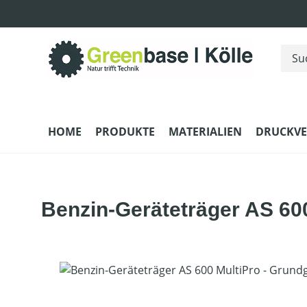
m Hauptinhalt springen
Zur Suche springen
Zur Hauptnavigation springen
HOME
PRODUKTE
MATERIALIEN
DRUCKV
Benzin-Geräteträger AS 600
Bildergalerie überspringen