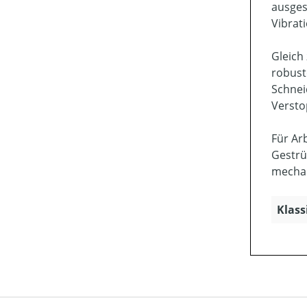
ausges
Vibrat
Gleich
robust
Schnei
Versto
Für Ar
Gestrü
mechan
Klass