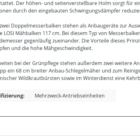
tattet. Der höhen- und seitenverstellbare Holm sorgt für e
ionen durch den eingebauten Schwingungsdämpfer reduzie
 zwei Doppelmesserbalken stehen als Anbaugeräte zur Ausw
e LOSI Mähbalken 117 cm. Bei diesem Typ von Messerbalke
demesser gegenläufig zueinander. Die Vorteile dieses Prinzi
pfen und die hohe Mähgeschwindigkeit.
beiten bei der Grünpflege stehen außerdem zwei weitere Anb
pp ein 68 cm breiter Anbau-Schlegelmäher und zum Reinige
ischer Wildkrautbürsten sowie im Winterdienst eine Kehrbü
ifizierung:
Mehrzweck-Antriebseinheiten