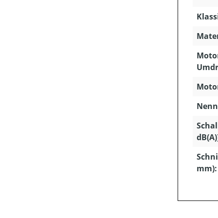
Klass
Mater
Motor
Umdr
Motor
Nenns
Schal
dB(A)
Schni
mm):