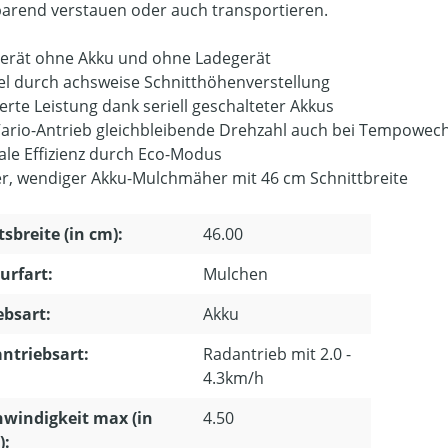
parend verstauen oder auch transportieren.
gerät ohne Akku und ohne Ladegerät
el durch achsweise Schnitthöhenverstellung
erte Leistung dank seriell geschalteter Akkus
ario-Antrieb gleichbleibende Drehzahl auch bei Tempowech
le Effizienz durch Eco-Modus
er, wendiger Akku-Mulchmäher mit 46 cm Schnittbreite
tsbreite (in cm):
46.00
urfart:
Mulchen
ebsart:
Akku
ntriebsart:
Radantrieb mit 2.0 -
4.3km/h
windigkeit max (in
4.50
):