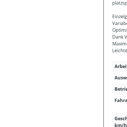
platzs
Einzel
Variab
Optimi
Dank V
Maxima
Leicht
Arbei
Ausw
Betri
Fahra
Gesch
km/h