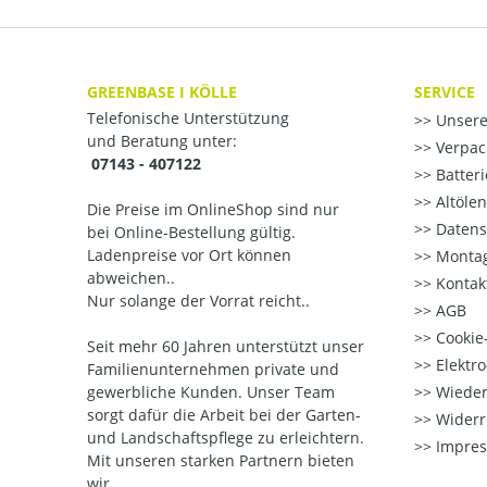
GREENBASE I KÖLLE
SERVICE
Telefonische Unterstützung
Unsere
und Beratung unter:
Verpac
07143 - 407122
Batter
Altöle
Die Preise im OnlineShop sind nur
Datens
bei Online-Bestellung gültig.
Ladenpreise vor Ort können
Montag
abweichen..
Kontak
Nur solange der Vorrat reicht..
AGB
Cookie-
Seit mehr 60 Jahren unterstützt unser
Elektr
Familienunternehmen private und
gewerbliche Kunden. Unser Team
Wieder
sorgt dafür die Arbeit bei der Garten-
Widerr
und Landschaftspflege zu erleichtern.
Impre
Mit unseren starken Partnern
bieten
wir