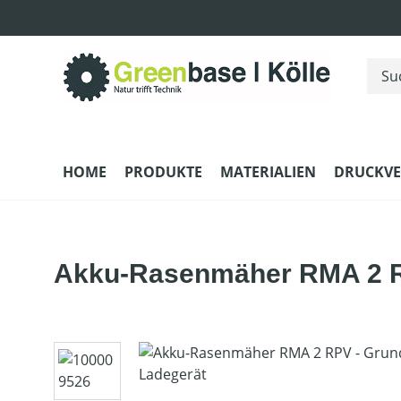
m Hauptinhalt springen
Zur Suche springen
Zur Hauptnavigation springen
HOME
PRODUKTE
MATERIALIEN
DRUCKV
Akku-Rasenmäher RMA 2 RP
Bildergalerie überspringen