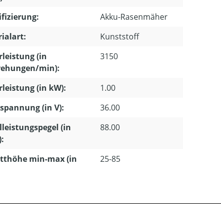
ifizierung:
Akku-Rasenmäher
ialart:
Kunststoff
leistung (in
3150
ehungen/min):
leistung (in kW):
1.00
pannung (in V):
36.00
lleistungspegel (in
88.00
):
tthöhe min-max (in
25-85