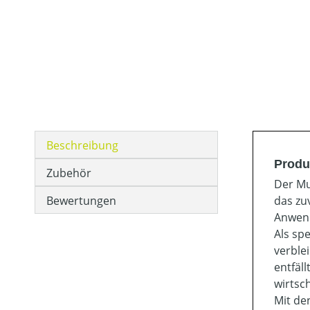
Beschreibung
Produ
Zubehör
Der Mu
Bewertungen
das zu
Anwend
Als sp
verble
entfäl
wirtsc
Mit de